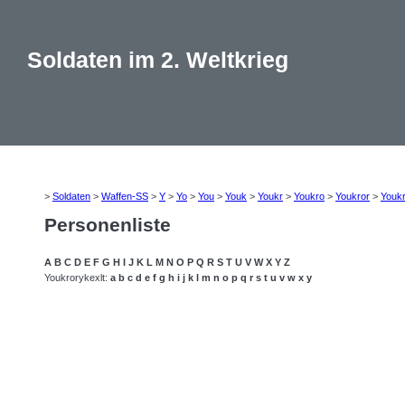
Soldaten im 2. Weltkrieg
>
Soldaten
>
Waffen-SS
>
Y
>
Yo
>
You
>
Youk
>
Youkr
>
Youkro
>
Youkror
>
Youk
Personenliste
A
B
C
D
E
F
G
H
I
J
K
L
M
N
O
P
Q
R
S
T
U
V
W
X
Y
Z
Youkrorykexlt:
a
b
c
d
e
f
g
h
i
j
k
l
m
n
o
p
q
r
s
t
u
v
w
x
y