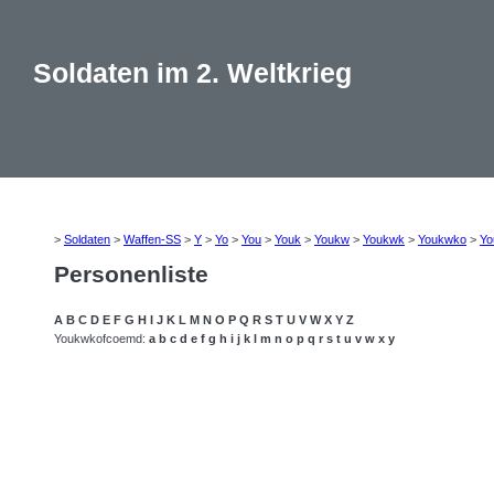
Soldaten im 2. Weltkrieg
>
Soldaten
>
Waffen-SS
>
Y
>
Yo
>
You
>
Youk
>
Youkw
>
Youkwk
>
Youkwko
>
Yo
Personenliste
A
B
C
D
E
F
G
H
I
J
K
L
M
N
O
P
Q
R
S
T
U
V
W
X
Y
Z
Youkwkofcoemd:
a
b
c
d
e
f
g
h
i
j
k
l
m
n
o
p
q
r
s
t
u
v
w
x
y