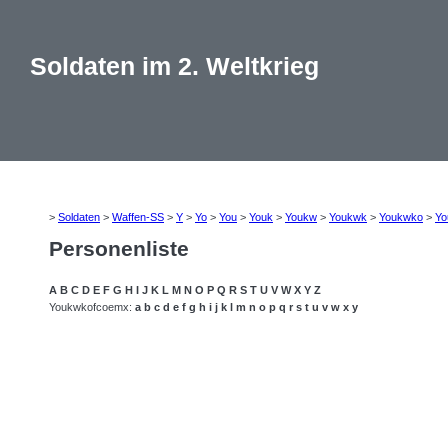
Soldaten im 2. Weltkrieg
>
Soldaten
>
Waffen-SS
>
Y
>
Yo
>
You
>
Youk
>
Youkw
>
Youkwk
>
Youkwko
>
Yo
Personenliste
A
B
C
D
E
F
G
H
I
J
K
L
M
N
O
P
Q
R
S
T
U
V
W
X
Y
Z
Youkwkofcoemx:
a
b
c
d
e
f
g
h
i
j
k
l
m
n
o
p
q
r
s
t
u
v
w
x
y