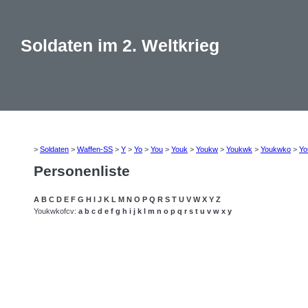
Soldaten im 2. Weltkrieg
>
Soldaten
>
Waffen-SS
>
Y
>
Yo
>
You
>
Youk
>
Youkw
>
Youkwk
>
Youkwko
>
Yo
Personenliste
A
B
C
D
E
F
G
H
I
J
K
L
M
N
O
P
Q
R
S
T
U
V
W
X
Y
Z
Youkwkofcv:
a
b
c
d
e
f
g
h
i
j
k
l
m
n
o
p
q
r
s
t
u
v
w
x
y