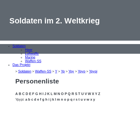
Soldaten im 2. Weltkrieg
Soldaten
Heer
Luftwaffe
Marine
Waffen-SS
Das Projekt
>
Soldaten
>
Waffen-SS
>
Y
>
Yp
>
Ypy
>
Ypyp
>
Ypypi
Personenliste
A
B
C
D
E
F
G
H
I
J
K
L
M
N
O
P
Q
R
S
T
U
V
W
X
Y
Z
Ypypi:
a
b
c
d
e
f
g
h
i
j
k
l
m
n
o
p
q
r
s
t
u
v
w
x
y