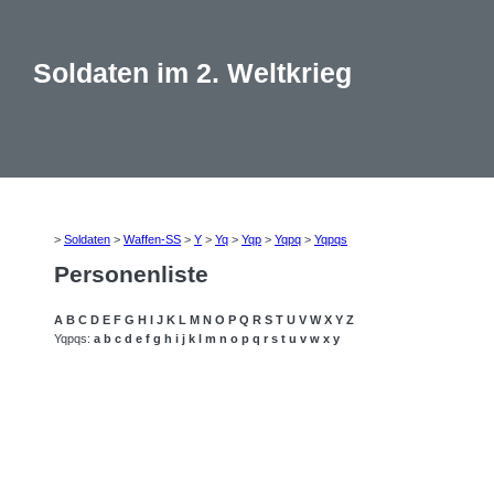
Soldaten im 2. Weltkrieg
>
Soldaten
>
Waffen-SS
>
Y
>
Yq
>
Yqp
>
Yqpq
>
Yqpqs
Personenliste
A
B
C
D
E
F
G
H
I
J
K
L
M
N
O
P
Q
R
S
T
U
V
W
X
Y
Z
Yqpqs:
a
b
c
d
e
f
g
h
i
j
k
l
m
n
o
p
q
r
s
t
u
v
w
x
y