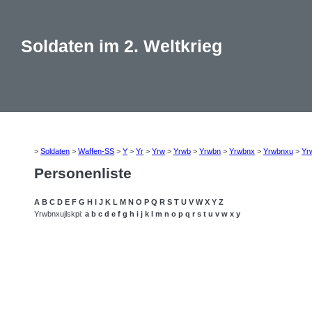
Soldaten im 2. Weltkrieg
>
Soldaten
>
Waffen-SS
>
Y
>
Yr
>
Yrw
>
Yrwb
>
Yrwbn
>
Yrwbnx
>
Yrwbnxu
>
Yr
Personenliste
A
B
C
D
E
F
G
H
I
J
K
L
M
N
O
P
Q
R
S
T
U
V
W
X
Y
Z
Yrwbnxujlskpi:
a
b
c
d
e
f
g
h
i
j
k
l
m
n
o
p
q
r
s
t
u
v
w
x
y