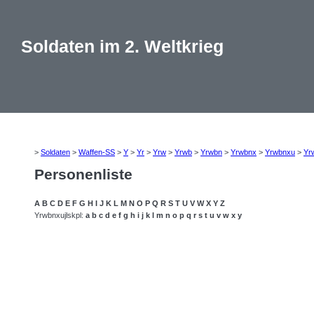
Soldaten im 2. Weltkrieg
>
Soldaten
>
Waffen-SS
>
Y
>
Yr
>
Yrw
>
Yrwb
>
Yrwbn
>
Yrwbnx
>
Yrwbnxu
>
Yr
Personenliste
A
B
C
D
E
F
G
H
I
J
K
L
M
N
O
P
Q
R
S
T
U
V
W
X
Y
Z
Yrwbnxujlskpl:
a
b
c
d
e
f
g
h
i
j
k
l
m
n
o
p
q
r
s
t
u
v
w
x
y