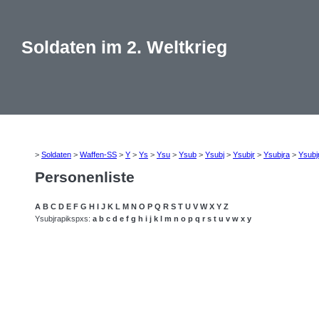
Soldaten im 2. Weltkrieg
>
Soldaten
>
Waffen-SS
>
Y
>
Ys
>
Ysu
>
Ysub
>
Ysubj
>
Ysubjr
>
Ysubjra
>
Ysubj
Personenliste
A
B
C
D
E
F
G
H
I
J
K
L
M
N
O
P
Q
R
S
T
U
V
W
X
Y
Z
Ysubjrapikspxs:
a
b
c
d
e
f
g
h
i
j
k
l
m
n
o
p
q
r
s
t
u
v
w
x
y