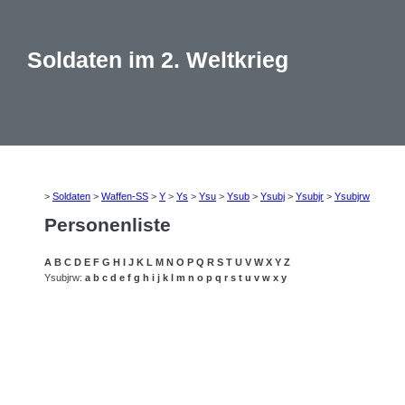
Soldaten im 2. Weltkrieg
>
Soldaten
>
Waffen-SS
>
Y
>
Ys
>
Ysu
>
Ysub
>
Ysubj
>
Ysubjr
>
Ysubjrw
Personenliste
A
B
C
D
E
F
G
H
I
J
K
L
M
N
O
P
Q
R
S
T
U
V
W
X
Y
Z
Ysubjrw:
a
b
c
d
e
f
g
h
i
j
k
l
m
n
o
p
q
r
s
t
u
v
w
x
y