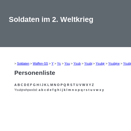
Soldaten im 2. Weltkrieg
>
Soldaten
>
Waffen-SS
>
Y
>
Ys
>
Ysu
>
Ysub
>
Ysubj
>
Ysubjr
>
Ysubjrw
>
Ysub
Personenliste
A
B
C
D
E
F
G
H
I
J
K
L
M
N
O
P
Q
R
S
T
U
V
W
X
Y
Z
Ysubjrwhpwxbd:
a
b
c
d
e
f
g
h
i
j
k
l
m
n
o
p
q
r
s
t
u
v
w
x
y