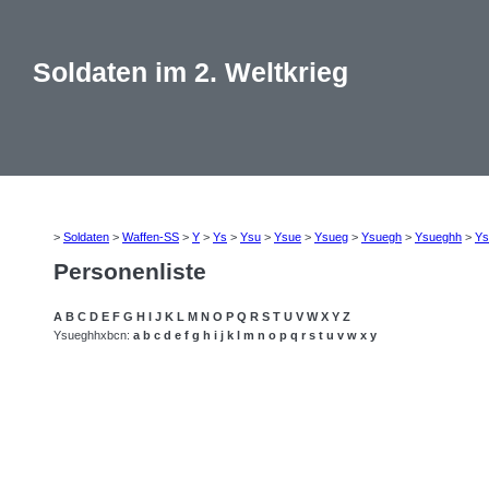
Soldaten im 2. Weltkrieg
>
Soldaten
>
Waffen-SS
>
Y
>
Ys
>
Ysu
>
Ysue
>
Ysueg
>
Ysuegh
>
Ysueghh
>
Ys
Personenliste
A
B
C
D
E
F
G
H
I
J
K
L
M
N
O
P
Q
R
S
T
U
V
W
X
Y
Z
Ysueghhxbcn:
a
b
c
d
e
f
g
h
i
j
k
l
m
n
o
p
q
r
s
t
u
v
w
x
y