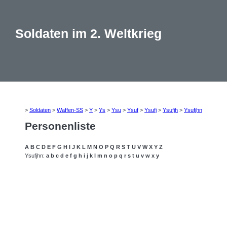
Soldaten im 2. Weltkrieg
>
Soldaten
>
Waffen-SS
>
Y
>
Ys
>
Ysu
>
Ysuf
>
Ysufj
>
Ysufjh
>
Ysufjhn
Personenliste
A
B
C
D
E
F
G
H
I
J
K
L
M
N
O
P
Q
R
S
T
U
V
W
X
Y
Z
Ysufjhn:
a
b
c
d
e
f
g
h
i
j
k
l
m
n
o
p
q
r
s
t
u
v
w
x
y