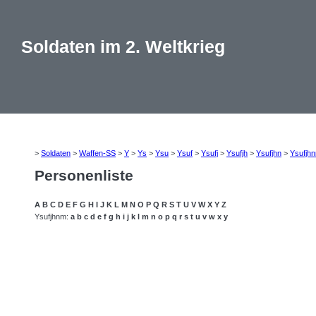
Soldaten im 2. Weltkrieg
>
Soldaten
>
Waffen-SS
>
Y
>
Ys
>
Ysu
>
Ysuf
>
Ysufj
>
Ysufjh
>
Ysufjhn
>
Ysufjh
Personenliste
A
B
C
D
E
F
G
H
I
J
K
L
M
N
O
P
Q
R
S
T
U
V
W
X
Y
Z
Ysufjhnm:
a
b
c
d
e
f
g
h
i
j
k
l
m
n
o
p
q
r
s
t
u
v
w
x
y