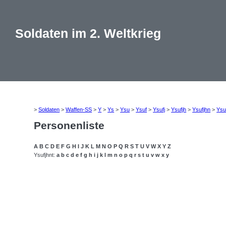
Soldaten im 2. Weltkrieg
>
Soldaten
>
Waffen-SS
>
Y
>
Ys
>
Ysu
>
Ysuf
>
Ysufj
>
Ysufjh
>
Ysufjhn
>
Ysu
Personenliste
A
B
C
D
E
F
G
H
I
J
K
L
M
N
O
P
Q
R
S
T
U
V
W
X
Y
Z
Ysufjhnt:
a
b
c
d
e
f
g
h
i
j
k
l
m
n
o
p
q
r
s
t
u
v
w
x
y