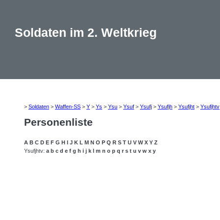
Soldaten im 2. Weltkrieg
>
Soldaten
>
Waffen-SS
>
Y
>
Ys
>
Ysu
>
Ysuf
>
Ysufj
>
Ysufjh
>
Ysufjht
>
Ysufjhtv
Personenliste
A
B
C
D
E
F
G
H
I
J
K
L
M
N
O
P
Q
R
S
T
U
V
W
X
Y
Z
Ysufjhtv:
a
b
c
d
e
f
g
h
i
j
k
l
m
n
o
p
q
r
s
t
u
v
w
x
y