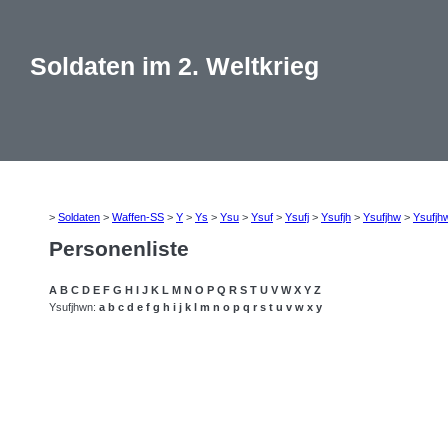
Soldaten im 2. Weltkrieg
>
Soldaten
>
Waffen-SS
>
Y
>
Ys
>
Ysu
>
Ysuf
>
Ysufj
>
Ysufjh
>
Ysufjhw
>
Ysufjh
Personenliste
A
B
C
D
E
F
G
H
I
J
K
L
M
N
O
P
Q
R
S
T
U
V
W
X
Y
Z
Ysufjhwn:
a
b
c
d
e
f
g
h
i
j
k
l
m
n
o
p
q
r
s
t
u
v
w
x
y