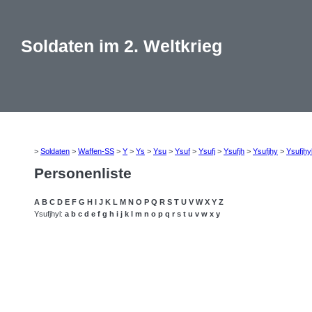
Soldaten im 2. Weltkrieg
>
Soldaten
>
Waffen-SS
>
Y
>
Ys
>
Ysu
>
Ysuf
>
Ysufj
>
Ysufjh
>
Ysufjhy
>
Ysufjhy
Personenliste
A
B
C
D
E
F
G
H
I
J
K
L
M
N
O
P
Q
R
S
T
U
V
W
X
Y
Z
Ysufjhyl:
a
b
c
d
e
f
g
h
i
j
k
l
m
n
o
p
q
r
s
t
u
v
w
x
y