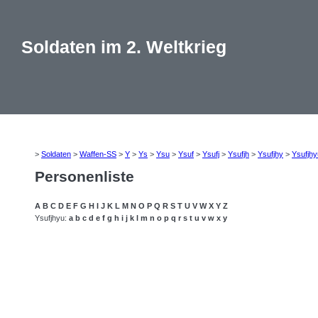
Soldaten im 2. Weltkrieg
>
Soldaten
>
Waffen-SS
>
Y
>
Ys
>
Ysu
>
Ysuf
>
Ysufj
>
Ysufjh
>
Ysufjhy
>
Ysufjhy
Personenliste
A
B
C
D
E
F
G
H
I
J
K
L
M
N
O
P
Q
R
S
T
U
V
W
X
Y
Z
Ysufjhyu:
a
b
c
d
e
f
g
h
i
j
k
l
m
n
o
p
q
r
s
t
u
v
w
x
y