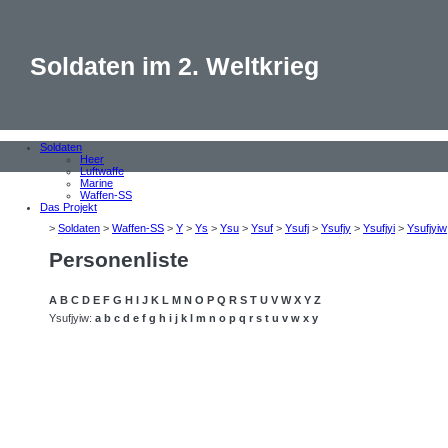
Soldaten im 2. Weltkrieg
Soldaten
Heer
Luftwaffe
Marine
Waffen-SS
Das Projekt
>
Soldaten
>
Waffen-SS
>
Y
>
Ys
>
Ysu
>
Ysuf
>
Ysufj
>
Ysufjy
>
Ysufjyi
>
Ysufjyiw
Personenliste
A
B
C
D
E
F
G
H
I
J
K
L
M
N
O
P
Q
R
S
T
U
V
W
X
Y
Z
Ysufjyiw:
a
b
c
d
e
f
g
h
i
j
k
l
m
n
o
p
q
r
s
t
u
v
w
x
y