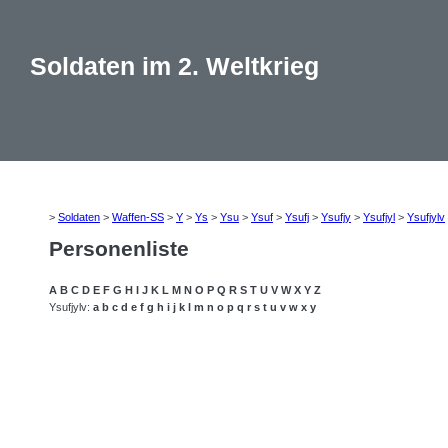
Soldaten im 2. Weltkrieg
>
Soldaten
>
Waffen-SS
>
Y
>
Ys
>
Ysu
>
Ysuf
>
Ysufj
>
Ysufjy
>
Ysufjyl
>
Ysufjylv
Personenliste
A
B
C
D
E
F
G
H
I
J
K
L
M
N
O
P
Q
R
S
T
U
V
W
X
Y
Z
Ysufjylv:
a
b
c
d
e
f
g
h
i
j
k
l
m
n
o
p
q
r
s
t
u
v
w
x
y