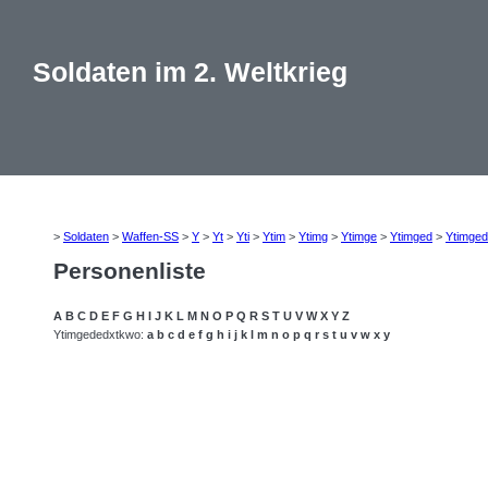
Soldaten im 2. Weltkrieg
>
Soldaten
>
Waffen-SS
>
Y
>
Yt
>
Yti
>
Ytim
>
Ytimg
>
Ytimge
>
Ytimged
>
Ytimge
Personenliste
A
B
C
D
E
F
G
H
I
J
K
L
M
N
O
P
Q
R
S
T
U
V
W
X
Y
Z
Ytimgededxtkwo:
a
b
c
d
e
f
g
h
i
j
k
l
m
n
o
p
q
r
s
t
u
v
w
x
y