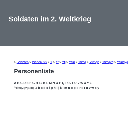
Soldaten im 2. Weltkrieg
>
Soldaten
>
Waffen-SS
>
Y
>
Yt
>
Yti
>
Ytim
>
Ytimq
>
Ytimqy
>
Ytimqyg
>
Ytimqy
Personenliste
A
B
C
D
E
F
G
H
I
J
K
L
M
N
O
P
Q
R
S
T
U
V
W
X
Y
Z
Ytimqygvgacq:
a
b
c
d
e
f
g
h
i
j
k
l
m
n
o
p
q
r
s
t
u
v
w
x
y