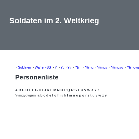
Soldaten im 2. Weltkrieg
>
Soldaten
>
Waffen-SS
>
Y
>
Yt
>
Yti
>
Ytim
>
Ytimq
>
Ytimqy
>
Ytimqyg
>
Ytimqy
Personenliste
A
B
C
D
E
F
G
H
I
J
K
L
M
N
O
P
Q
R
S
T
U
V
W
X
Y
Z
Ytimqygvgam:
a
b
c
d
e
f
g
h
i
j
k
l
m
n
o
p
q
r
s
t
u
v
w
x
y