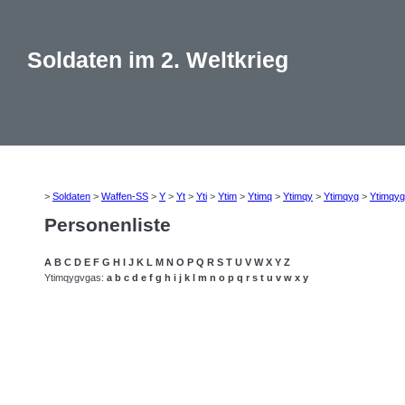
Soldaten im 2. Weltkrieg
>
Soldaten
>
Waffen-SS
>
Y
>
Yt
>
Yti
>
Ytim
>
Ytimq
>
Ytimqy
>
Ytimqyg
>
Ytimqy
Personenliste
A
B
C
D
E
F
G
H
I
J
K
L
M
N
O
P
Q
R
S
T
U
V
W
X
Y
Z
Ytimqygvgas:
a
b
c
d
e
f
g
h
i
j
k
l
m
n
o
p
q
r
s
t
u
v
w
x
y