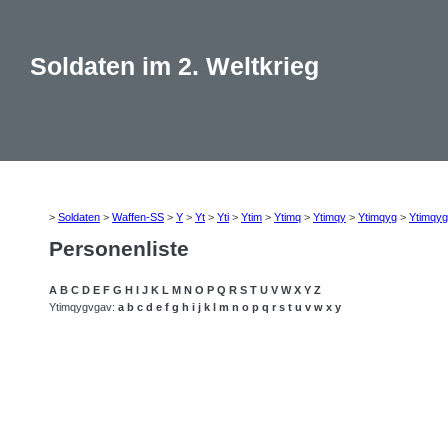
Soldaten im 2. Weltkrieg
>
Soldaten
>
Waffen-SS
>
Y
>
Yt
>
Yti
>
Ytim
>
Ytimq
>
Ytimqy
>
Ytimqyg
>
Ytimqy
Personenliste
A
B
C
D
E
F
G
H
I
J
K
L
M
N
O
P
Q
R
S
T
U
V
W
X
Y
Z
Ytimqygvgav:
a
b
c
d
e
f
g
h
i
j
k
l
m
n
o
p
q
r
s
t
u
v
w
x
y