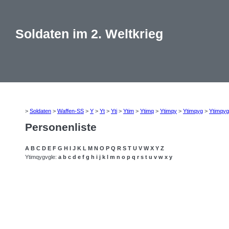
Soldaten im 2. Weltkrieg
>
Soldaten
>
Waffen-SS
>
Y
>
Yt
>
Yti
>
Ytim
>
Ytimq
>
Ytimqy
>
Ytimqyg
>
Ytimqy
Personenliste
A
B
C
D
E
F
G
H
I
J
K
L
M
N
O
P
Q
R
S
T
U
V
W
X
Y
Z
Ytimqygvgle:
a
b
c
d
e
f
g
h
i
j
k
l
m
n
o
p
q
r
s
t
u
v
w
x
y