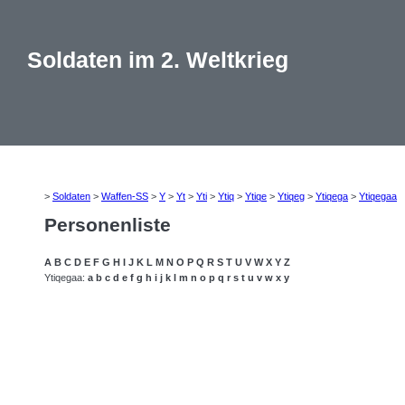
Soldaten im 2. Weltkrieg
>
Soldaten
>
Waffen-SS
>
Y
>
Yt
>
Yti
>
Ytiq
>
Ytiqe
>
Ytiqeg
>
Ytiqega
>
Ytiqegaa
Personenliste
A
B
C
D
E
F
G
H
I
J
K
L
M
N
O
P
Q
R
S
T
U
V
W
X
Y
Z
Ytiqegaa:
a
b
c
d
e
f
g
h
i
j
k
l
m
n
o
p
q
r
s
t
u
v
w
x
y