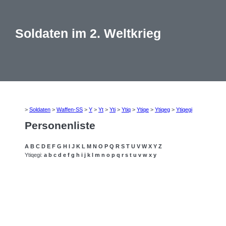
Soldaten im 2. Weltkrieg
>
Soldaten
>
Waffen-SS
>
Y
>
Yt
>
Yti
>
Ytiq
>
Ytiqe
>
Ytiqeg
>
Ytiqegi
Personenliste
A
B
C
D
E
F
G
H
I
J
K
L
M
N
O
P
Q
R
S
T
U
V
W
X
Y
Z
Ytiqegi:
a
b
c
d
e
f
g
h
i
j
k
l
m
n
o
p
q
r
s
t
u
v
w
x
y