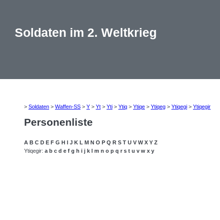
Soldaten im 2. Weltkrieg
>
Soldaten
>
Waffen-SS
>
Y
>
Yt
>
Yti
>
Ytiq
>
Ytiqe
>
Ytiqeg
>
Ytiqegi
>
Ytiqegir
Personenliste
A
B
C
D
E
F
G
H
I
J
K
L
M
N
O
P
Q
R
S
T
U
V
W
X
Y
Z
Ytiqegir:
a
b
c
d
e
f
g
h
i
j
k
l
m
n
o
p
q
r
s
t
u
v
w
x
y