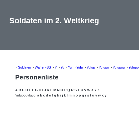
Soldaten im 2. Weltkrieg
>
Soldaten
>
Waffen-SS
>
Y
>
Yu
>
Yuf
>
Yufu
>
Yufup
>
Yufupo
>
Yufupou
>
Yufupo
Personenliste
A
B
C
D
E
F
G
H
I
J
K
L
M
N
O
P
Q
R
S
T
U
V
W
X
Y
Z
Yufupouvbivo:
a
b
c
d
e
f
g
h
i
j
k
l
m
n
o
p
q
r
s
t
u
v
w
x
y