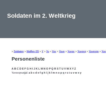
Soldaten im 2. Weltkrieg
>
Soldaten
>
Waffen-SS
>
Y
>
Yu
>
Yuv
>
Yuve
>
Yuvex
>
Yuvexq
>
Yuvexqn
>
Yuv
Personenliste
A
B
C
D
E
F
G
H
I
J
K
L
M
N
O
P
Q
R
S
T
U
V
W
X
Y
Z
Yuvexqnuejjal:
a
b
c
d
e
f
g
h
i
j
k
l
m
n
o
p
q
r
s
t
u
v
w
x
y