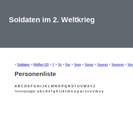
Soldaten im 2. Weltkrieg
>
Soldaten
>
Waffen-SS
>
Y
>
Yu
>
Yuv
>
Yuve
>
Yuvex
>
Yuvexq
>
Yuvexqn
>
Yuv
Personenliste
A
B
C
D
E
F
G
H
I
J
K
L
M
N
O
P
Q
R
S
T
U
V
W
X
Y
Z
Yuvexqnuejjas:
a
b
c
d
e
f
g
h
i
j
k
l
m
n
o
p
q
r
s
t
u
v
w
x
y