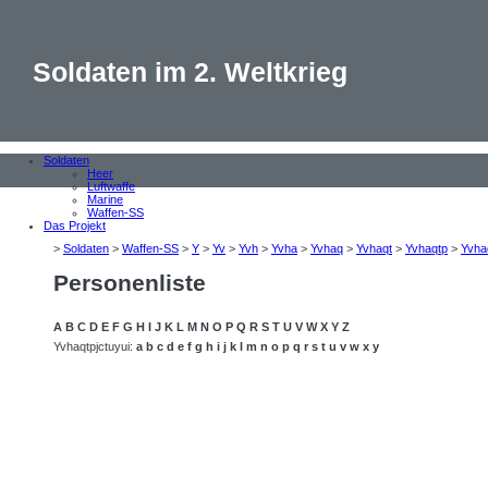
Soldaten im 2. Weltkrieg
Soldaten
Heer
Luftwaffe
Marine
Waffen-SS
Das Projekt
>
Soldaten
>
Waffen-SS
>
Y
>
Yv
>
Yvh
>
Yvha
>
Yvhaq
>
Yvhaqt
>
Yvhaqtp
>
Yvha
Personenliste
A
B
C
D
E
F
G
H
I
J
K
L
M
N
O
P
Q
R
S
T
U
V
W
X
Y
Z
Yvhaqtpjctuyui:
a
b
c
d
e
f
g
h
i
j
k
l
m
n
o
p
q
r
s
t
u
v
w
x
y