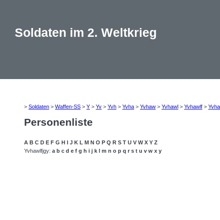
Soldaten im 2. Weltkrieg
>
Soldaten
>
Waffen-SS
>
Y
>
Yv
>
Yvh
>
Yvha
>
Yvhaw
>
Yvhawl
>
Yvhawlf
>
Yvha
Personenliste
A
B
C
D
E
F
G
H
I
J
K
L
M
N
O
P
Q
R
S
T
U
V
W
X
Y
Z
Yvhawlfjgy:
a
b
c
d
e
f
g
h
i
j
k
l
m
n
o
p
q
r
s
t
u
v
w
x
y