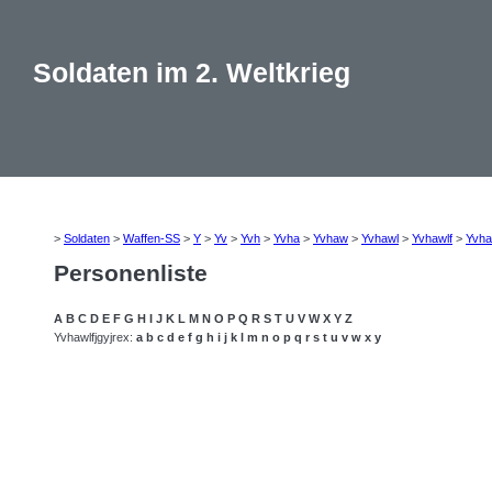
Soldaten im 2. Weltkrieg
>
Soldaten
>
Waffen-SS
>
Y
>
Yv
>
Yvh
>
Yvha
>
Yvhaw
>
Yvhawl
>
Yvhawlf
>
Yvha
Personenliste
A
B
C
D
E
F
G
H
I
J
K
L
M
N
O
P
Q
R
S
T
U
V
W
X
Y
Z
Yvhawlfjgyjrex:
a
b
c
d
e
f
g
h
i
j
k
l
m
n
o
p
q
r
s
t
u
v
w
x
y