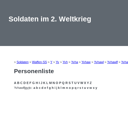
Soldaten im 2. Weltkrieg
>
Soldaten
>
Waffen-SS
>
Y
>
Yv
>
Yvh
>
Yvha
>
Yvhaw
>
Yvhawl
>
Yvhawlf
>
Yvha
Personenliste
A
B
C
D
E
F
G
H
I
J
K
L
M
N
O
P
Q
R
S
T
U
V
W
X
Y
Z
Yvhawlfjgyjtc:
a
b
c
d
e
f
g
h
i
j
k
l
m
n
o
p
q
r
s
t
u
v
w
x
y