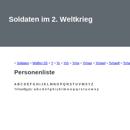
Soldaten im 2. Weltkrieg
>
Soldaten
>
Waffen-SS
>
Y
>
Yv
>
Yvh
>
Yvha
>
Yvhaw
>
Yvhawl
>
Yvhawlf
>
Yvha
Personenliste
A
B
C
D
E
F
G
H
I
J
K
L
M
N
O
P
Q
R
S
T
U
V
W
X
Y
Z
Yvhawlfjgyjtv:
a
b
c
d
e
f
g
h
i
j
k
l
m
n
o
p
q
r
s
t
u
v
w
x
y