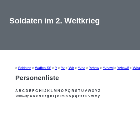
Soldaten im 2. Weltkrieg
>
Soldaten
>
Waffen-SS
>
Y
>
Yv
>
Yvh
>
Yvha
>
Yvhaw
>
Yvhawl
>
Yvhawlf
>
Yvha
Personenliste
A
B
C
D
E
F
G
H
I
J
K
L
M
N
O
P
Q
R
S
T
U
V
W
X
Y
Z
Yvhawlfji:
a
b
c
d
e
f
g
h
i
j
k
l
m
n
o
p
q
r
s
t
u
v
w
x
y