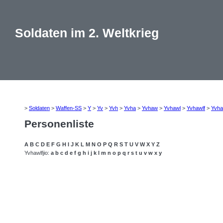
Soldaten im 2. Weltkrieg
>
Soldaten
>
Waffen-SS
>
Y
>
Yv
>
Yvh
>
Yvha
>
Yvhaw
>
Yvhawl
>
Yvhawlf
>
Yvha
Personenliste
A
B
C
D
E
F
G
H
I
J
K
L
M
N
O
P
Q
R
S
T
U
V
W
X
Y
Z
Yvhawlfjio:
a
b
c
d
e
f
g
h
i
j
k
l
m
n
o
p
q
r
s
t
u
v
w
x
y