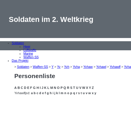
Soldaten im 2. Weltkrieg
Soldaten
Heer
Luftwaffe
Marine
Waffen-SS
Das Projekt
>
Soldaten
>
Waffen-SS
>
Y
>
Yv
>
Yvh
>
Yvha
>
Yvhaw
>
Yvhawl
>
Yvhawlf
>
Yvha
Personenliste
A
B
C
D
E
F
G
H
I
J
K
L
M
N
O
P
Q
R
S
T
U
V
W
X
Y
Z
Yvhawlfjsd:
a
b
c
d
e
f
g
h
i
j
k
l
m
n
o
p
q
r
s
t
u
v
w
x
y