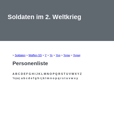
Soldaten im 2. Weltkrieg
>
Soldaten
>
Waffen-SS
>
Y
>
Yv
>
Yvp
>
Yvpw
>
Yvpwj
Personenliste
A
B
C
D
E
F
G
H
I
J
K
L
M
N
O
P
Q
R
S
T
U
V
W
X
Y
Z
Yvpwj:
a
b
c
d
e
f
g
h
i
j
k
l
m
n
o
p
q
r
s
t
u
v
w
x
y