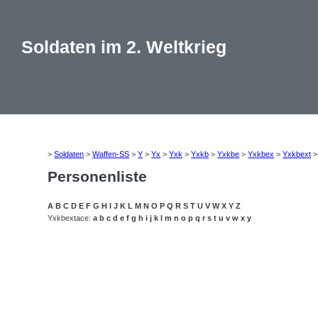
Soldaten im 2. Weltkrieg
>
Soldaten
>
Waffen-SS
>
Y
>
Yx
>
Yxk
>
Yxkb
>
Yxkbe
>
Yxkbex
>
Yxkbext
Personenliste
A
B
C
D
E
F
G
H
I
J
K
L
M
N
O
P
Q
R
S
T
U
V
W
X
Y
Z
Yxkbextace:
a
b
c
d
e
f
g
h
i
j
k
l
m
n
o
p
q
r
s
t
u
v
w
x
y