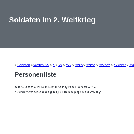
Soldaten im 2. Weltkrieg
>
Soldaten
>
Waffen-SS
>
Y
>
Yx
>
Yxk
>
Yxkb
>
Yxkbe
>
Yxkbex
>
Yxkbext
>
Yx
Personenliste
A
B
C
D
E
F
G
H
I
J
K
L
M
N
O
P
Q
R
S
T
U
V
W
X
Y
Z
Yxkbextacx:
a
b
c
d
e
f
g
h
i
j
k
l
m
n
o
p
q
r
s
t
u
v
w
x
y