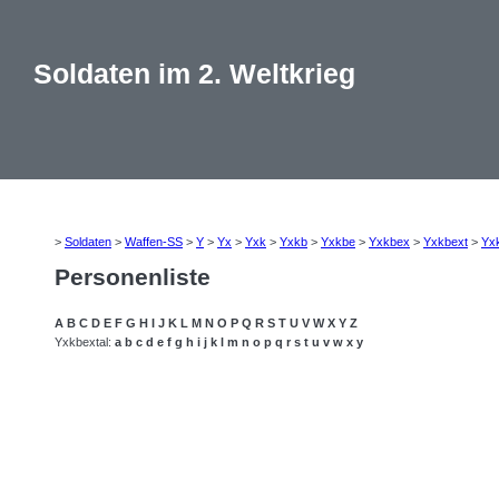
Soldaten im 2. Weltkrieg
>
Soldaten
>
Waffen-SS
>
Y
>
Yx
>
Yxk
>
Yxkb
>
Yxkbe
>
Yxkbex
>
Yxkbext
>
Yx
Personenliste
A
B
C
D
E
F
G
H
I
J
K
L
M
N
O
P
Q
R
S
T
U
V
W
X
Y
Z
Yxkbextal:
a
b
c
d
e
f
g
h
i
j
k
l
m
n
o
p
q
r
s
t
u
v
w
x
y