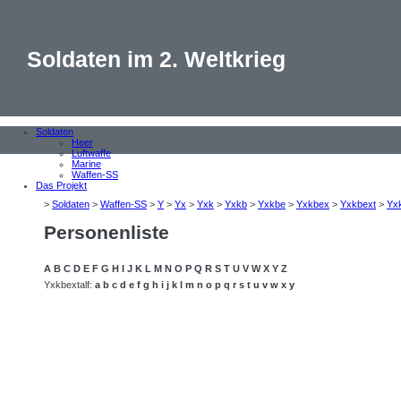
Soldaten im 2. Weltkrieg
Soldaten
Heer
Luftwaffe
Marine
Waffen-SS
Das Projekt
>
Soldaten
>
Waffen-SS
>
Y
>
Yx
>
Yxk
>
Yxkb
>
Yxkbe
>
Yxkbex
>
Yxkbext
>
Yx
Personenliste
A
B
C
D
E
F
G
H
I
J
K
L
M
N
O
P
Q
R
S
T
U
V
W
X
Y
Z
Yxkbextalf:
a
b
c
d
e
f
g
h
i
j
k
l
m
n
o
p
q
r
s
t
u
v
w
x
y