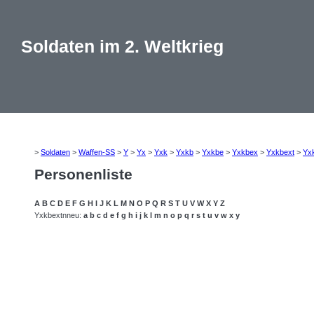
Soldaten im 2. Weltkrieg
>
Soldaten
>
Waffen-SS
>
Y
>
Yx
>
Yxk
>
Yxkb
>
Yxkbe
>
Yxkbex
>
Yxkbext
>
Yx
Personenliste
A
B
C
D
E
F
G
H
I
J
K
L
M
N
O
P
Q
R
S
T
U
V
W
X
Y
Z
Yxkbextnneu:
a
b
c
d
e
f
g
h
i
j
k
l
m
n
o
p
q
r
s
t
u
v
w
x
y