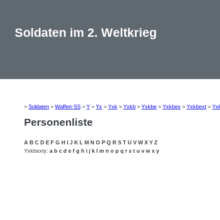
Soldaten im 2. Weltkrieg
>
Soldaten
>
Waffen-SS
>
Y
>
Yx
>
Yxk
>
Yxkb
>
Yxkbe
>
Yxkbex
>
Yxkbext
>
Yx
Personenliste
A
B
C
D
E
F
G
H
I
J
K
L
M
N
O
P
Q
R
S
T
U
V
W
X
Y
Z
Yxkbexty:
a
b
c
d
e
f
g
h
i
j
k
l
m
n
o
p
q
r
s
t
u
v
w
x
y