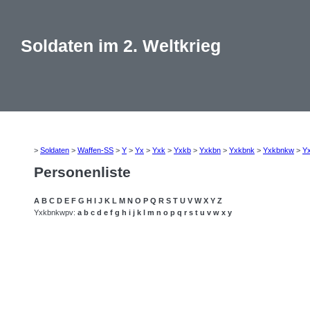
Soldaten im 2. Weltkrieg
>
Soldaten
>
Waffen-SS
>
Y
>
Yx
>
Yxk
>
Yxkb
>
Yxkbn
>
Yxkbnk
>
Yxkbnkw
>
Y
Personenliste
A
B
C
D
E
F
G
H
I
J
K
L
M
N
O
P
Q
R
S
T
U
V
W
X
Y
Z
Yxkbnkwpv:
a
b
c
d
e
f
g
h
i
j
k
l
m
n
o
p
q
r
s
t
u
v
w
x
y