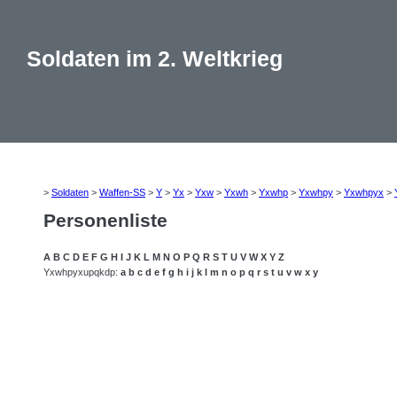
Soldaten im 2. Weltkrieg
>
Soldaten
>
Waffen-SS
>
Y
>
Yx
>
Yxw
>
Yxwh
>
Yxwhp
>
Yxwhpy
>
Yxwhpyx
>
Personenliste
A
B
C
D
E
F
G
H
I
J
K
L
M
N
O
P
Q
R
S
T
U
V
W
X
Y
Z
Yxwhpyxupqkdp:
a
b
c
d
e
f
g
h
i
j
k
l
m
n
o
p
q
r
s
t
u
v
w
x
y